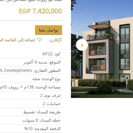
EGP
7,420,000
تواصل معنا
إضافة إلى القائمة ال
قارن
كود
:
AP22
الموقع
:
مدينة 6 أكتوبر
المطور العقاري
:
rk Developments
نوع الوحدة
:
شقة
مساحة الوحدة
:
138م + رووف 95م
غرف نوم
:
2
حمامات
:
2
طريقة السداد
:
تقسيط
خطة السداد
:
8 سنوات
الدفعة المقدمة
:
10%