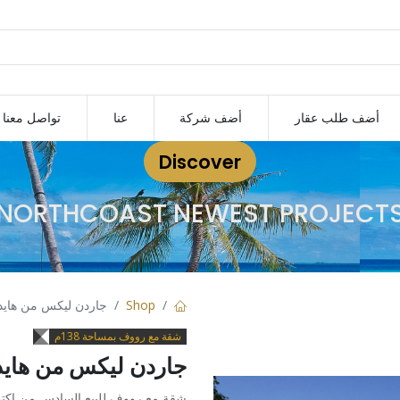
أضف طلب عقار
أضف شركة
عنا
تواصل معنا
Discover
NORTHCOAST NEWEST PROJECT
Shop
جاردن ليكس من هايد 
شقة مع رووف بمساحة 138م
جاردن ليكس من هايد 
شقة مع رووف للبيع السادس من اكتو