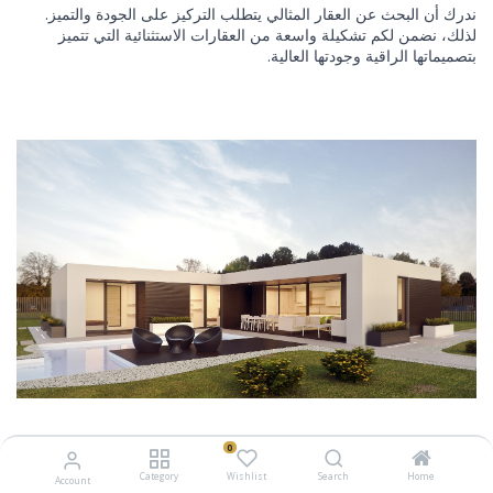
ندرك أن البحث عن العقار المثالي يتطلب التركيز على الجودة والتميز.
لذلك، نضمن لكم تشكيلة واسعة من العقارات الاستثنائية التي تتميز
بتصميماتها الراقية وجودتها العالية.
فريقنا المتميز وذو الخبرة جاهز لمساعدتكم في كل خطوة من رحلتكم
0
العقارية. سواء كنتم تبحثون عن منزل أحلامكم أو عن فرصة استثمارية
Category
Wishlist
Search
Home
Account
مربحة، نحن نوفر لكم الاستشارة المهنية والإرشاد الخبير لتحقيق أهدافكم